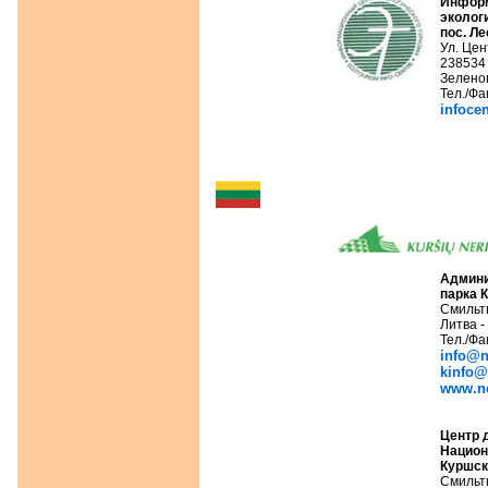
Инфор
эколог
пос.
Ле
Ул. Це
238534
Зеленог
Тел./Фа
infoce
Админи
парка
Смильт
Литва -
Тел./Фа
info@ne
kinfo@t
www.ner
Центр
Национ
Куршск
Смильт