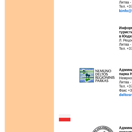
Литва -
Тел. +3
kinfo@t
Инфор
турист
в
Юодк
Л. Рецос
Литва 
Тел. +3
Админи
парка
Немуно
Литва -
Тел. +3
Факс +
deltos
Админи