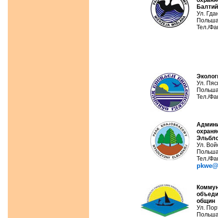
охраня
Балтий
Ул. Гда
Польша
Тел./Фа
Эколог
Ул. Пяс
Польша
Тел./Фа
Админи
охраня
Эльбло
Ул. Вой
Польша
Тел./Фа
pkwe@p
Комму
объеди
общин
Ул. Пор
Польша