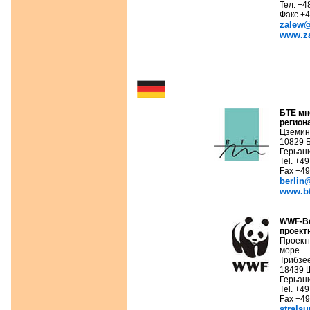
Тел. +4
Факс +4
zalew@
www.za
БТЕ
мн
регион
Цземин
10829 
Герьан
Tel. +49
Fax +49
berlin
www.bt
WWF-В
проект
Проект
море
Трибзе
18439 
Герьан
Tel. +49
Fax +49
strals