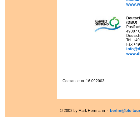
www.w
Deutsc
(DBU)
Postfac
49007 
Deutsch
Tel. +4
Fax +49
info@d
www.d
Составлено: 16.092003
berlin@bte-tou
© 2002 by Mark Herrmann -