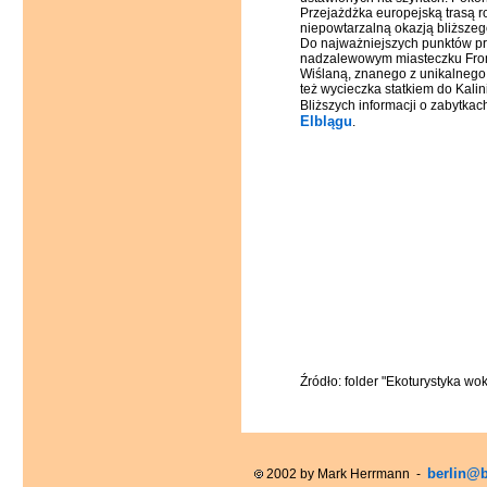
Przejażdżka europejską trasą r
niepowtarzalną okazją bliższeg
Do najważniejszych punktów pr
nadzalewowym miasteczku From
Wiślaną, znanego z unikalnego 
też wycieczka statkiem do Kalin
Bliższych informacji o zabytka
Elblągu
.
Źródło: folder "Ekoturystyka w
berlin@b
2002 by Mark Herrmann -