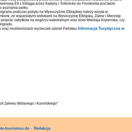
owerową E9 z Elbląga przez Kadyny i Tolkmicko do Fromborka jest także
o poznania parku.
ogramu podczas pobytu na Wysoczyźnie Elbląskiej należy wizyta w
bork, ze wspaniałymi widokami na Wysoczyznę Elbląską, Zalew i Mierzeję
zespołu zabytków na wzgórzu katedralnym oraz dzieł Mikołaja Kopernika, czy
ingradu.
Informacja Turystyczna w
ch oraz możliwościach wycieczek udzieli Państwu
okół Zalewu Wiślanego i Kurońskiego"
te-tourismus.de
Redakcja
-