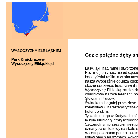
WYSOCZYZNY ELBLĄSKIEJ
Gdzie potężne dęby snu
Park Krajobrazowy
Wysoczyzny Elbląskiejd
Lasy, łąki, naturalne i stworzo
Różni się on znacznie od sąsi
bogatyświat roślin, a w nim na
naszą wyobraźnię obudzą osobl
okazję podziwiać bogatyświat z
Wysoczyznę Elbląską zamieszki
osadnictwa na tych terenach po
Słowian i Prusów.
Świadkami bogatej przeszłości 
kolonistów. Charakterystyczne 
holenderskim.
Tysiącletni dąb w Kadynach mó
ta była ulubioną letnią rezyden
Szczególnym przeżyciem jest p
uznany za unikatowy na skalę 
W celu pokonania ponad 100 met
ustawionych na szynach. Pokonu