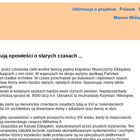
Informacja o projekcie
Polessk
Mierzei Wiśla
ją opowieści o starych czasach ...
ne przez człowieka cieki wodne tworzą piękny krajobraz Wysoczyzny Elbląskiej.
adujących z nim nizin. W wąwozach na skraju wyżyny spotkają Państwo
wet rzadkie orchidee. W czasie przechadzki po bukowych i dębowych lasach
iwe formy wielu bardzo starych, sękatych drzew. Spacerując mamy także
wierząt.
wało w kolejnych epokach bardzo wiele różnych plemion. Najstarsześlady
chodzą sprzed ok. 9000 lat p.n.e. Odnaleźć tu możnaślady Rzymian, Wikingów,
tej ziemi są menonickie cmentarze osiadłych tutaj w XVI w. holenderskich
dla ich architektury są drewniane domy z arkadami oraz dwory w stylu
głby opowiedzieć o pełnym przepychu końcu XIX wieku, kiedy to miejscowość
cją niemieckiego cesarza Wilhelma II.
rzejażdżka po Kanale Elbląskim, wybudowanym przez pruskich inżynierów. Ten
europejską zabytek techniki zadziwia skomplikowanym systememśluz i pochylni.
rów różnicy wysokości statki przetaczane są na specjalnych platformach
jąc trasę przepływamy przez unikalny rezerwat ptactwa na jeziorze Drużno.